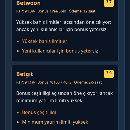
Betwoon
3.7
RTP: 94.0% · Bonus: Free Spin · Ödeme: 12 saat
Yüksek bahis limitleri açısından öne çıkıyor;
ancak yeni kullanıcılar için bonus yetersiz.
Yüksek bahis limitleri
Yeni kullanıcılar için bonus yetersiz
Betgit
3.9
RTP: 94.1% · Bonus: %100 + 40FS · Ödeme: 2-6 saat
Bonus çeşitliliği açısından öne çıkıyor; ancak
minimum yatırım limiti yüksek.
Bonus çeşitliliği
Minimum yatırım limiti yüksek