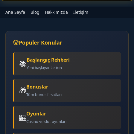
Ana Sayfa
Blog
Hakkımızda
İletişim
Popüler Konular
Başlangıç Rehberi
📚
Yeni başlayanlar için
Bonuslar
🎁
Tüm bonus fırsatları
Oyunlar
🎰
Casino ve slot oyunları