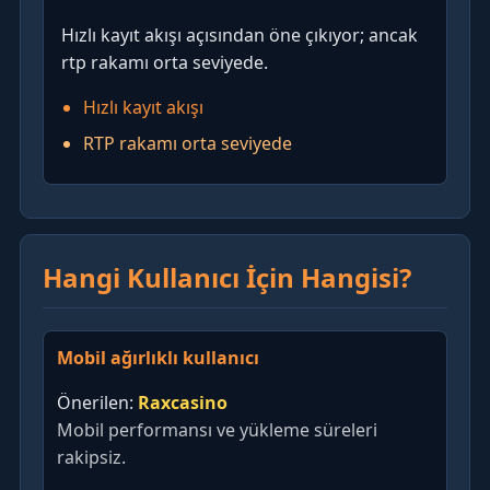
Hızlı kayıt akışı açısından öne çıkıyor; ancak
rtp rakamı orta seviyede.
Hızlı kayıt akışı
RTP rakamı orta seviyede
Hangi Kullanıcı İçin Hangisi?
Mobil ağırlıklı kullanıcı
Önerilen:
Raxcasino
Mobil performansı ve yükleme süreleri
rakipsiz.