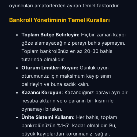
oyuncuları amatörlerden ayıran temel faktördür.
Bankroll Yönetiminin Temel Kuralları
Toplam Bütçe Belirleyin:
Hiçbir zaman kaybı
göze alamayacağınız parayı bahis yapmayın.
Toplam bankrolünüz en az 20-30 bahis
tutarında olmalıdır.
Oturum Limitleri Koyun:
Günlük oyun
oturumunuz için maksimum kayıp sınırı
belirleyin ve buna sadık kalın.
Kazancı Koruyun:
Kazandığınız parayı ayrı bir
hesaba aktarın ve o paranın bir kısmı ile
oynamayı bırakın.
Ünite Sistemi Kullanın:
Her bahis, toplam
bankrolünüzün %1-5'i kadar olmalıdır. Bu,
büyük kayıplardan korunmanızı sağlar.