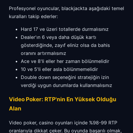
Profesyonel oyuncular, blackjackta aşağıdaki temel
kuralları takip ederler:
Hard 17 ve üzeri totallerde durmalısınız
Dealer'ın 6 veya daha düşük kartı
gösterdiğinde, zayıf eliniz olsa da bahis
oranını artırmalısınız
Ace ve 8'li eller her zaman bölünmelidir
10 ve 5'li eller asla bölünmemelidir
Double down seçeneğini stratejiğin izin
verdiği uygun durumlarda kullanmalısınız
Video Poker: RTP'nin En Yüksek Olduğu
Alan
Video poker, casino oyunları içinde %98-99 RTP
oranlarıyla dikkat çeker. Bu oyunda başarılı olmak,