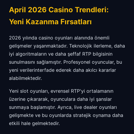
April 2026 Casino Trendleri:
Yeni Kazanma Fırsatları
2026 yılında casino oyunları alanında önemli
gelişmeler yaşanmaktadır. Teknolojik ilerleme, daha
iyi algoritmaların ve daha şeffaf RTP bilgisinin
sunulmasını sağlamıştır. Profesyonel oyuncular, bu
yeni verilerinterfade ederek daha akılcı kararlar
alabilmektedir.
Yeni slot oyunları, evrensel RTP'yi ortalamanın
üzerine çıkararak, oyunculara daha iyi şanslar
sunmaya başlamıştır. Ayrıca, live dealer oyunları
gelişmekte ve bu oyunlarda stratejik oynama daha
etkili hale gelmektedir.