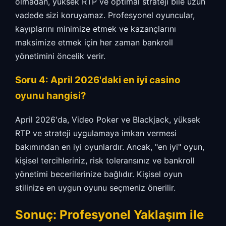
olmadan, yüksek RTP ve optimal strateji bile uzun
vadede sizi koruyamaz. Profesyonel oyuncular,
kayıplarını minimize etmek ve kazançlarını
maksimize etmek için her zaman bankroll
yönetimini öncelik verir.
Soru 4: April 2026'daki en iyi casino
oyunu hangisi?
April 2026'da, Video Poker ve Blackjack, yüksek
RTP ve strateji uygulamaya imkan vermesi
bakımından en iyi oyunlardır. Ancak, "en iyi" oyun,
kişisel tercihleriniz, risk toleransınız ve bankroll
yönetimi becerilerinize bağlıdır. Kişisel oyun
stilinize en uygun oyunu seçmeniz önerilir.
Sonuç: Profesyonel Yaklaşım ile