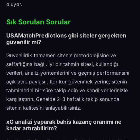
oluyor.
Sık Sorulan Sorular
USAMatchPredictions gibi siteler gerçekten
güvenilir mi?
Güvenilirlik tamamen sitenin metodolojisine ve
şeffaflığına bağlı. İyi bir tahmin sitesi, kullandığı
verileri, analiz yöntemlerini ve geçmiş performansını
açık açık paylaşır. Kör kör güvenmek yerine, sitenin
tahminlerini bir süre takip edin ve kendi verilerinizle
karşılaştırın. Genelde 2-3 haftalık takip sonunda
sitenin kalitesini anlayabilirsiniz.
xG analizi yaparak bahis kazanç oranımı ne
kadar artırabilirim?