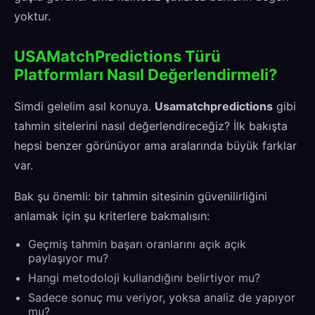
yoktur.
USAMatchPredictions Türü
Platformları Nasıl Değerlendirmeli?
Simdi gelelim asıl konuya.
Usamatchpredictions
gibi
tahmin sitelerini nasıl değerlendireceğiz? İlk bakışta
hepsi benzer görünüyor ama aralarında büyük farklar
var.
Bak şu önemli: bir tahmin sitesinin güvenilirliğini
anlamak için şu kriterlere bakmalısın:
Geçmiş tahmin başarı oranlarını açık açık
paylaşıyor mu?
Hangi metodoloji kullandığını belirtiyor mu?
Sadece sonuç mu veriyor, yoksa analiz de yapıyor
mu?