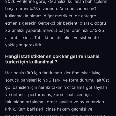
2026 verilerine göre, xG analizi kullanan bahisçilerin
başarı oranı %73 civarında. Ama bu sadece xG
kullanmakla olmaz, diğer metrikleri de entegre
etmeniz gerekir. Gerçekçi bir beklenti olarak, doğru
xG analizi yaparak mevcut başarı oranınızı %15-25
artırabilirsiniz. Tabii ki bu, disiplinli ve sistematik
yaklaşım gerektirir.
Hangi istatistikler en çok kar getiren bahis
türleri için kullanılmalı?
Her bahis türü için farklı metrikler öne çıkar. Maç
sonucu bahisleri için xG farkı ve form durumu, alt/üst
gol bahisleri için her iki takımın ortalama gol sayıları
ve defansif performans, korner bahisleri için
takımların ortalama korner sayıları ve oyun tarzları
kritik. Kart bahisleri içinse hakem geçmişi ve