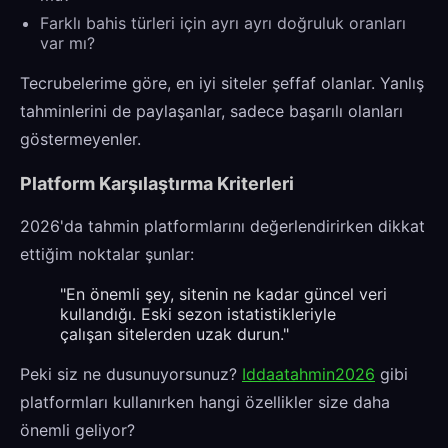
Farklı bahis türleri için ayrı ayrı doğruluk oranları
var mı?
Tecrubelerime göre, en iyi siteler şeffaf olanlar. Yanlış
tahminlerini de paylaşanlar, sadece başarılı olanları
göstermeyenler.
Platform Karşılaştırma Kriterleri
2026'da tahmin platformlarını değerlendirirken dikkat
ettiğim noktalar şunlar:
"En önemli şey, sitenin ne kadar güncel veri
kullandığı. Eski sezon istatistikleriyle
çalışan sitelerden uzak durun."
Peki siz ne dusunuyorsunuz?
Iddaatahmin2026
gibi
platformları kullanırken hangi özellikler size daha
önemli geliyor?