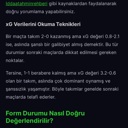
Iddaatahminrehberi
gibi kaynaklardan faydalanarak
doğru yorumlama yapabilirsiniz.
xG Verilerini Okuma Teknikleri
Bir maçta takım 2-0 kazanmış ama xG değeri 0.8-2.1
ise, aslında şanslı bir galibiyet almış demektir. Bu tür
durumlar sonraki maçlarda dikkat edilmesi gereken
noktalar.
Tersine, 1-1 berabere kalmış ama xG değeri 3.2-0.6
olan bir takım, aslında çok dominant oynamış ve
şanssızlık yaşamıştır. Böyle takımlar genelde sonraki
maçlarda telafi ederler.
Form Durumu Nasıl Doğru
Değerlendirilir?