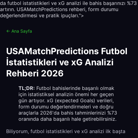
da futbol istatistikleri ve xG analizi ile bahis başarınızı %73
artırın. USAMatchPredictions rehberi, form durumu
değerlendirmesi ve pratik ipuçları.">
← Ana Sayfa
USAMatchPredictions Futbol
İstatistikleri ve xG Analizi
Rehberi 2026
TL;DR:
Futbol bahislerinde başarılı olmak
için istatistiksel analizin önemi her geçen
gün artıyor. xG (expected Goals) verileri,
form durumu değerlendirmeleri ve doğru
araçlarla 2026'da bahis tahminlerinizi %73
oranında daha başarılı hale getirebilirsiniz.
Biliyorum, futbol istatistikleri ve xG analizi ilk başta