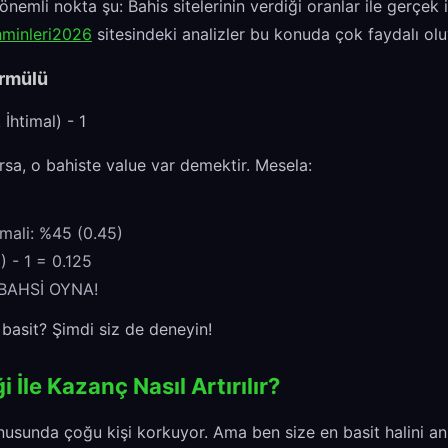
emli nokta şu: Bahis sitelerinin verdiği oranlar ile gerçek i
hminleri2026
sitesindeki analizler bu konuda çok faydalı olu
rmülü
İhtimal) - 1
rsa, o bahiste value var demektir. Mesela:
mali: %45 (0.45)
) - 1 = 0.125
 BAHSİ OYNA!
asit? Şimdi siz de deneyin!
 İle Kazanç Nasıl Artırılır?
usunda çoğu kişi korkuyor. Ama ben size en basit halini an