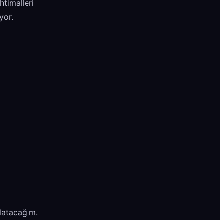
htimalleri
yor.
latacağım.