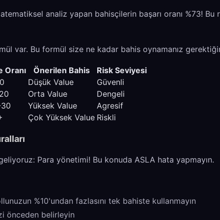
atematiksel analiz yapan bahisçilerin başarı oranı %73! Bu
formül var. Bu formül size ne kadar bahis oynamanız gerektiği
e Oranı
Önerilen Bahis
Risk Seviyesi
0
Düşük Value
Güvenli
20
Orta Value
Dengeli
-30
Yüksek Value
Agresif
+
Çok Yüksek Value
Riskli
ralları
 geliyoruz: Para yönetimi! Bu konuda ASLA hata yapmayın.
llunuzun %10'undan fazlasını tek bahiste kullanmayın
zi önceden belirleyin