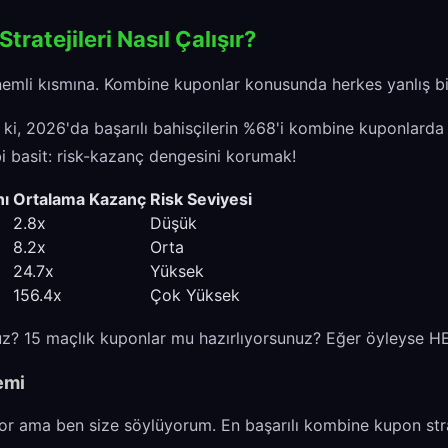
ratejileri Nasıl Çalışır?
nemli kısmına. Kombine kuponlar konusunda herkes yanlış bil
r ki, 2026'da başarılı bahisçilerin %68'i kombine kuponla
i basit: risk-kazanç dengesini korumak!
nı
Ortalama Kazanç
Risk Seviyesi
2.8x
Düşük
8.2x
Orta
24.7x
Yüksek
156.4x
Çok Yüksek
uz? 15 maçlık kuponlar mu hazırlıyorsunuz? Eğer öyleyse H
emi
or ama ben size söylüyorum. En başarılı kombine kupon strat