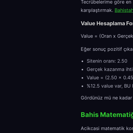
Tecrübelerime göre en ön
karşılaştırmak.
Bahista
Value Hesaplama Fo
Value = (Oran x Gerçek 
Eğer sonuç pozitif çıka
Sitenin oranı: 2.50
Gerçek kazanma ihti
Value = (2.50 x 0.45
%12.5 value var, BU
Gördünüz mü ne kadar b
Bahis Matematiği
Acikcasi matematik kon