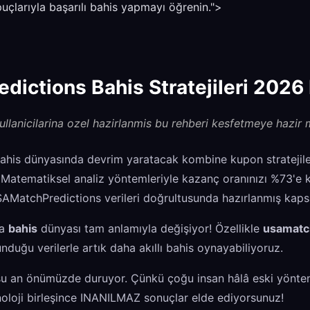
puçlarıyla başarılı bahis yapmayı öğrenin.">
ictions Bahis Stratejileri 2026
lanicilarina ozel hazirlanmis bu rehberi kesfetmeye hazir m
his dünyasında devrim yaratacak kombine kupon stratejile
i! Matematiksel analiz yöntemleriyle kazanç oranınızı %73'e 
USAMatchPredictions verileri doğrultusunda hazırlanmış kaps
da
bahis
dünyası tam anlamıyla değişiyor! Özellikle
usamatc
unduğu verilerle artık daha akıllı bahis oynayabiliyoruz.
şu an önümüzde duruyor. Çünkü çoğu insan hâlâ eski yöntem
loji birleşince INANILMAZ sonuçlar elde ediyorsunuz!