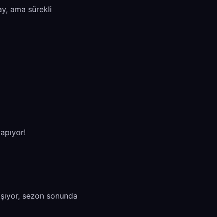
ay, ama sürekli
apıyor!
ışıyor, sezon sonunda