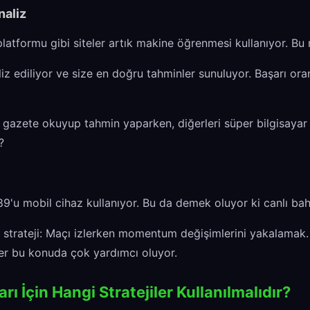
naliz
atformu gibi siteler artık makine öğrenmesi kullanıyor. B
liz ediliyor ve size en doğru tahminler sunuluyor. Başarı ora
â gazete okuyup tahmin yaparken, diğerleri süper bilgisayar
?
9'u mobil cihaz kullanıyor. Bu da demek oluyor ki canlı bahis
i strateji: Maçı izlerken momentum değişimlerini yakalamak
zler bu konuda çok yardımcı oluyor.
ı İçin Hangi Stratejiler Kullanılmalıdır?