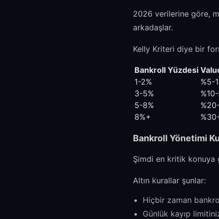
2026 verilerine göre, m
arkadaşlar.
Kelly Kriteri diye bir 
Bankroll Yüzdesi
Valu
1-2%
%5-1
3-5%
%10-
5-8%
%20
8%+
%30
Bankroll Yönetimi Ku
Şimdi en kritik konuya
Altın kurallar şunlar:
Hiçbir zaman bankro
Günlük kayıp limitini