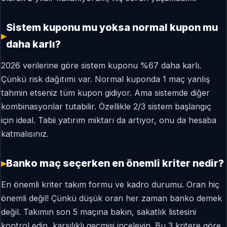
Sistem kuponu mu yoksa normal kupon mu
daha karlı?
2026 verilerine göre sistem kuponu %67 daha karlı.
Çünkü risk dağıtımı var. Normal kuponda 1 maç yanlış
tahmin etseniz tüm kupon gidiyor. Ama sistemde diğer
kombinasyonlar tutabilir. Özellikle 2/3 sistem başlangıç
için ideal. Tabii yatırım miktarı da artıyor, onu da hesaba
katmalısınız.
Banko maç seçerken en önemli kriter nedir?
En önemli kriter takım formu ve kadro durumu. Oran hiç
önemli değil! Çünkü düşük oran her zaman banko demek
değil. Takımın son 5 maçına bakın, sakatlık listesini
kontrol edin, karşılıklı geçmişi inceleyin. Bu 3 kritere göre