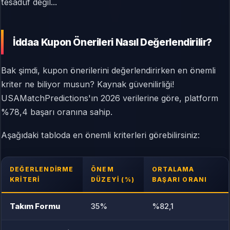
tesadüf değil...
İddaa Kupon Önerileri Nasıl Değerlendirilir?
Bak şimdi, kupon önerilerini değerlendirirken en önemli
kriter ne biliyor musun? Kaynak güvenilirliği!
USAMatchPredictions'ın 2026 verilerine göre, platform
%78,4 başarı oranına sahip.
Aşağıdaki tabloda en önemli kriterleri görebilirsiniz:
DEĞERLENDIRME
ÖNEM
ORTALAMA
KRITERI
DÜZEYI (%)
BAŞARI ORANI
Takım Formu
35%
%82,1