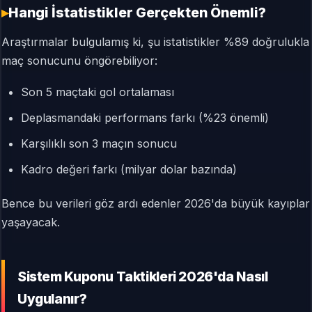
Hangi İstatistikler Gerçekten Önemli?
Araştırmalar bulgulamış ki, şu istatistikler %89 doğrulukla
maç sonucunu öngörebiliyor:
Son 5 maçtaki gol ortalaması
Deplasmandaki performans farkı (%23 önemli)
Karşılıklı son 3 maçın sonucu
Kadro değeri farkı (milyar dolar bazında)
Bence bu verileri göz ardı edenler 2026'da büyük kayıplar
yaşayacak.
Sistem Kuponu Taktikleri 2026'da Nasıl
Uygulanır?