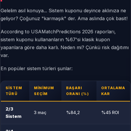
Gelelim asıl konuya... Sistem kuponu deyince aklınıza ne
geliyor? Çoğunuz "karmaşık" der. Ama aslında çok basit!
According to USAMatchPredictions 2026 raporları,
sistem kuponu kullananların %67'si klasik kupon
yapanlara göre daha karlı. Neden mi? Çünkü risk dağıtımı
var.
En popüler sistem türleri şunlar:
SISTEM
MINIMUM
BAŞARI
ORTALAMA
TÜRÜ
SEÇIM
ORANI (%)
KAR
2/3
3 maç
%84,2
%45 ROI
Sistem