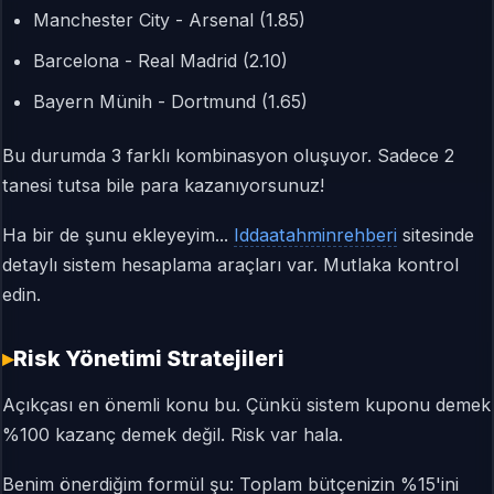
Manchester City - Arsenal (1.85)
Barcelona - Real Madrid (2.10)
Bayern Münih - Dortmund (1.65)
Bu durumda 3 farklı kombinasyon oluşuyor. Sadece 2
tanesi tutsa bile para kazanıyorsunuz!
Ha bir de şunu ekleyeyim...
Iddaatahminrehberi
sitesinde
detaylı sistem hesaplama araçları var. Mutlaka kontrol
edin.
Risk Yönetimi Stratejileri
Açıkçası en önemli konu bu. Çünkü sistem kuponu demek
%100 kazanç demek değil. Risk var hala.
Benim önerdiğim formül şu: Toplam bütçenizin %15'ini