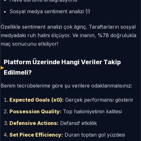
Sosyal medya sentiment analizi (!)
Özellikle sentiment analizi çok ilginç. Taraftarların sosyal
medyadaki ruh halini ölçüyor. Ve inanın, %78 doğrulukla
maç sonucunu etkiliyor!
Platform Üzerinde Hangi Veriler Takip
Edilmeli?
Benim tecrübelerime göre şu verilere odaklanmalısınız:
Expected Goals (xG):
Gerçek performansı gösterir
Possession Quality:
Top hakimiyetinin kalitesi
Defensive Actions:
Defansif etkililik
Set Piece Efficiency:
Duran toptan gol yüzdesi