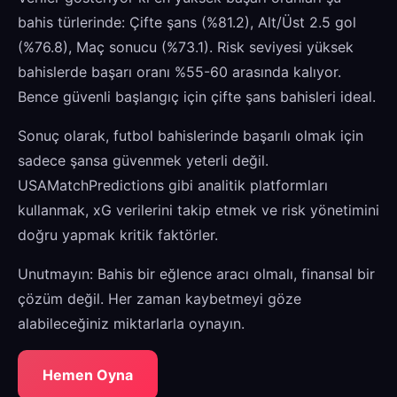
bahis türlerinde: Çifte şans (%81.2), Alt/Üst 2.5 gol
(%76.8), Maç sonucu (%73.1). Risk seviyesi yüksek
bahislerde başarı oranı %55-60 arasında kalıyor.
Bence güvenli başlangıç için çifte şans bahisleri ideal.
Sonuç olarak, futbol bahislerinde başarılı olmak için
sadece şansa güvenmek yeterli değil.
USAMatchPredictions gibi analitik platformları
kullanmak, xG verilerini takip etmek ve risk yönetimini
doğru yapmak kritik faktörler.
Unutmayın: Bahis bir eğlence aracı olmalı, finansal bir
çözüm değil. Her zaman kaybetmeyi göze
alabileceğiniz miktarlarla oynayın.
Hemen Oyna