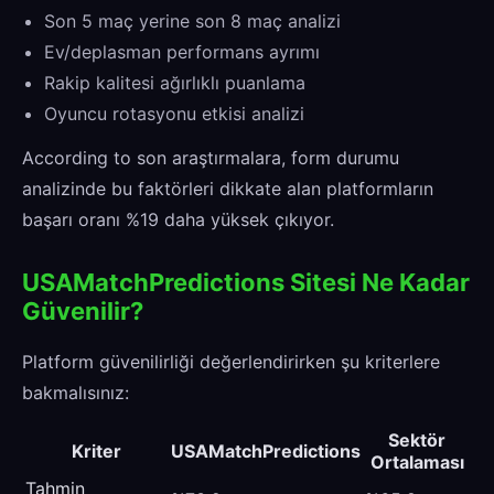
Son 5 maç yerine son 8 maç analizi
Ev/deplasman performans ayrımı
Rakip kalitesi ağırlıklı puanlama
Oyuncu rotasyonu etkisi analizi
According to son araştırmalara, form durumu
analizinde bu faktörleri dikkate alan platformların
başarı oranı %19 daha yüksek çıkıyor.
USAMatchPredictions Sitesi Ne Kadar
Güvenilir?
Platform güvenilirliği değerlendirirken şu kriterlere
bakmalısınız:
Sektör
Kriter
USAMatchPredictions
Ortalaması
Tahmin