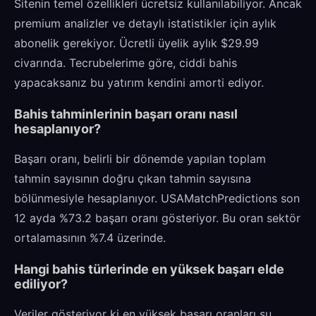
Sitenin temel özellikleri ücretsiz kullanılabiliyor. Ancak
premium analizler ve detaylı istatistikler için aylık
abonelik gerekiyor. Ücretli üyelik aylık $29.99
civarında. Tecrubelerime göre, ciddi bahis
yapacaksanız bu yatırım kendini amorti ediyor.
Bahis tahminlerinin başarı oranı nasıl
hesaplanıyor?
Başarı oranı, belirli bir dönemde yapılan toplam
tahmin sayısının doğru çıkan tahmin sayısına
bölünmesiyle hesaplanıyor. USAMatchPredictions son
12 ayda %73.2 başarı oranı gösteriyor. Bu oran sektör
ortalamasının %7.4 üzerinde.
Hangi bahis türlerinde en yüksek başarı elde
ediliyor?
Veriler gösteriyor ki en yüksek başarı oranları şu