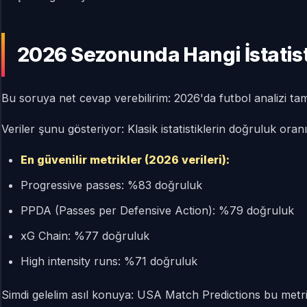
2026 Sezonunda Hangi İstatist
Bu soruya net cevap verebilirim: 2026'da futbol analizi tamam
Veriler şunu gösteriyor: Klasik istatistiklerin doğruluk ora
En güvenilir metrikler (2026 verileri):
Progressive passes: %83 doğruluk
PPDA (Passes per Defensive Action): %79 doğruluk
xG Chain: %77 doğruluk
High intensity runs: %71 doğruluk
Simdi gelelim asıl konuya: USA Match Predictions bu metrik