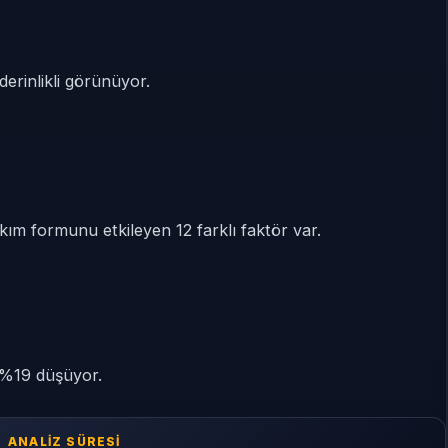
derinlikli görünüyor.
kım formunu etkileyen 12 farklı faktör var.
s %19 düşüyor.
ANALIZ SÜRESI