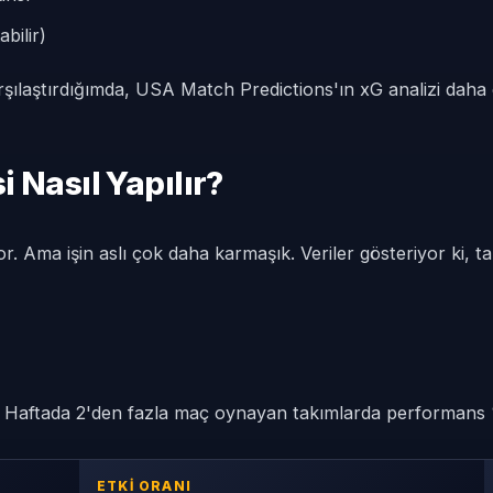
bilir)
rşılaştırdığımda, USA Match Predictions'ın xG analizi daha 
Nasıl Yapılır?
 Ama işin aslı çok daha karmaşık. Veriler gösteriyor ki, ta
 net: Haftada 2'den fazla maç oynayan takımlarda performan
ETKI ORANI