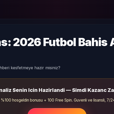
: 2026 Futbol Bahis A
hberi kesfetmeye hazir misiniz?
naliz Senin Icin Hazirlandi — Simdi Kazanc Z
%100 hosgeldin bonusu + 100 Free Spin. Guvenli ve lisansli, 7/24