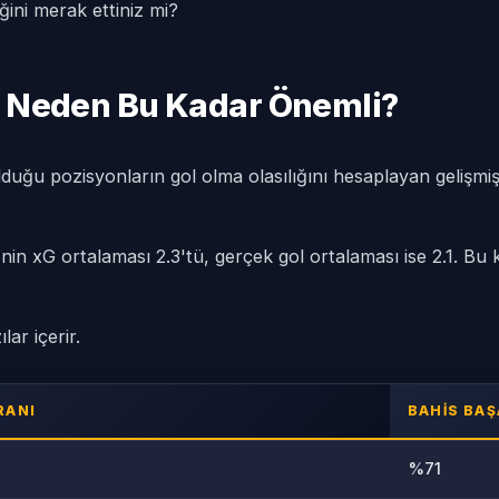
iğini merak ettiniz mi?
de Neden Bu Kadar Önemli?
u pozisyonların gol olma olasılığını hesaplayan gelişmiş bi
 xG ortalaması 2.3'tü, gerçek gol ortalaması ise 2.1. Bu kü
ar içerir.
RANI
BAHIS BAŞ
%71