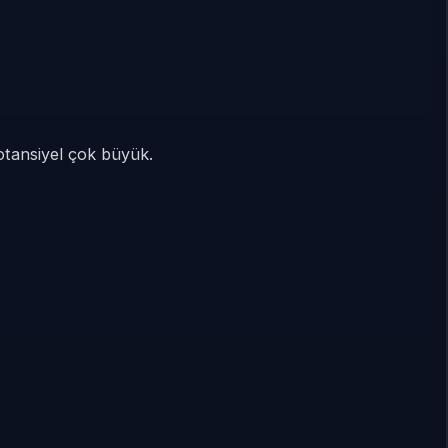
otansiyel çok büyük.