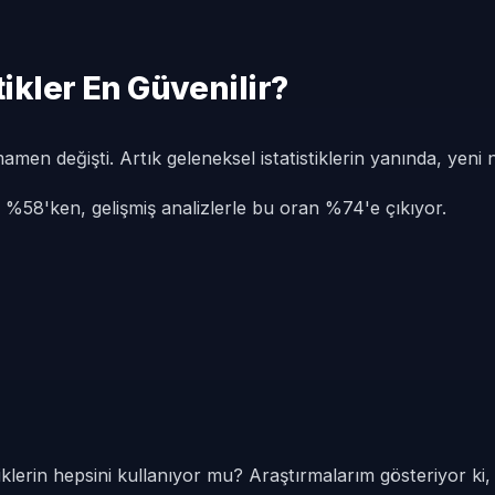
ikler En Güvenilir?
en değişti. Artık geleneksel istatistiklerin yanında, yeni ne
nı %58'ken, gelişmiş analizlerle bu oran %74'e çıkıyor.
lerin hepsini kullanıyor mu? Araştırmalarım gösteriyor ki, k