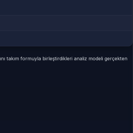
ı takım formuyla birleştirdikleri analiz modeli gerçekten