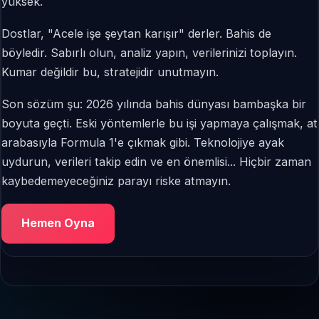
yüksek.
Dostlar, "Acele işe şeytan karışır" derler. Bahis de
böyledir. Sabırlı olun, analiz yapın, verilerinizi toplayın.
Kumar değildir bu, stratejidir unutmayın.
Son sözüm şu: 2026 yılında bahis dünyası bambaşka bir
boyuta geçti. Eski yöntemlerle bu işi yapmaya çalışmak, at
arabasıyla Formula 1'e çıkmak gibi. Teknolojiye ayak
uydurun, verileri takip edin ve en önemlisi... Hiçbir zaman
kaybedemeyeceğiniz parayı riske atmayın.
Hemen Oyna