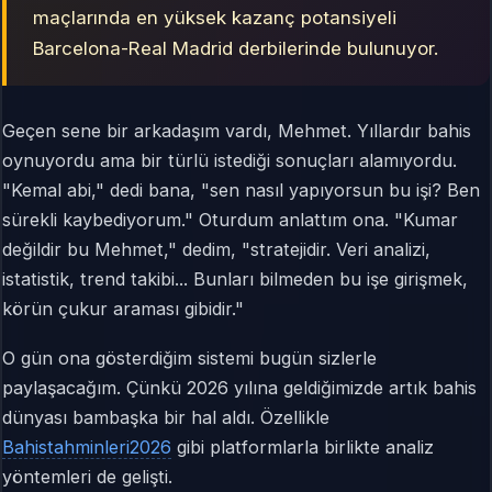
maçlarında en yüksek kazanç potansiyeli
Barcelona-Real Madrid derbilerinde bulunuyor.
Geçen sene bir arkadaşım vardı, Mehmet. Yıllardır bahis
oynuyordu ama bir türlü istediği sonuçları alamıyordu.
"Kemal abi," dedi bana, "sen nasıl yapıyorsun bu işi? Ben
sürekli kaybediyorum." Oturdum anlattım ona. "Kumar
değildir bu Mehmet," dedim, "stratejidir. Veri analizi,
istatistik, trend takibi... Bunları bilmeden bu işe girişmek,
körün çukur araması gibidir."
O gün ona gösterdiğim sistemi bugün sizlerle
paylaşacağım. Çünkü 2026 yılına geldiğimizde artık bahis
dünyası bambaşka bir hal aldı. Özellikle
Bahistahminleri2026
gibi platformlarla birlikte analiz
yöntemleri de gelişti.