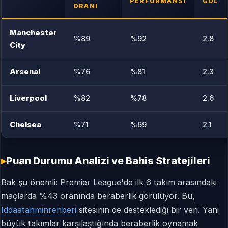
PERFORMANSI
GOL
ORANI
Manchester
%89
%92
2.8
City
Arsenal
%76
%81
2.3
Liverpool
%82
%78
2.6
Chelsea
%71
%69
2.1
Puan Durumu Analizi ve Bahis Stratejileri
Bak şu önemli: Premier League'de ilk 6 takım arasındaki
maçlarda %43 oranında beraberlik görülüyor. Bu,
Iddaatahminrehberi
sitesinin de desteklediği bir veri. Yani
büyük takımlar karşılaştığında beraberlik oynamak