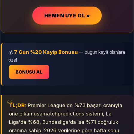
HEMEN UYE OL »
7 Gun %20 Kayip Bonusu
💰
— bugun kayit olanlara
ozel
BONUSU AL
TL;DR:
Premier League'de %73 başarı oranıyla
öne çıkan usamatchpredictions sistemi, La
Liga'da %68, Bundesliga'da ise %71 doğruluk
oranına sahip. 2026 verilerine göre hafta sonu