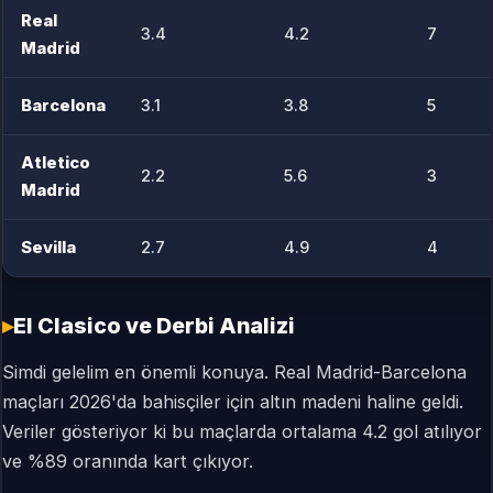
Real
3.4
4.2
7
Madrid
Barcelona
3.1
3.8
5
Atletico
2.2
5.6
3
Madrid
Sevilla
2.7
4.9
4
El Clasico ve Derbi Analizi
Simdi gelelim en önemli konuya. Real Madrid-Barcelona
maçları 2026'da bahisçiler için altın madeni haline geldi.
Veriler gösteriyor ki bu maçlarda ortalama 4.2 gol atılıyor
ve %89 oranında kart çıkıyor.