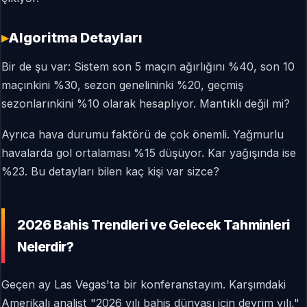
Algoritma Detayları
Bir de şu var: Sistem son 5 maçın ağırlığını %40, son 10
maçınkini %30, sezon genelininki %20, geçmiş
sezonlarınkini %10 olarak hesaplıyor. Mantıklı değil mi?
Ayrıca hava durumu faktörü de çok önemli. Yağmurlu
havalarda gol ortalaması %15 düşüyor. Kar yağışında ise
%23. Bu detayları bilen kaç kişi var sizce?
2026 Bahis Trendleri ve Gelecek Tahminleri
Nelerdir?
Geçen ay Las Vegas'ta bir konferanstayım. Karşımdaki
Amerikalı analist "2026 yılı bahis dünyası için devrim yılı,"