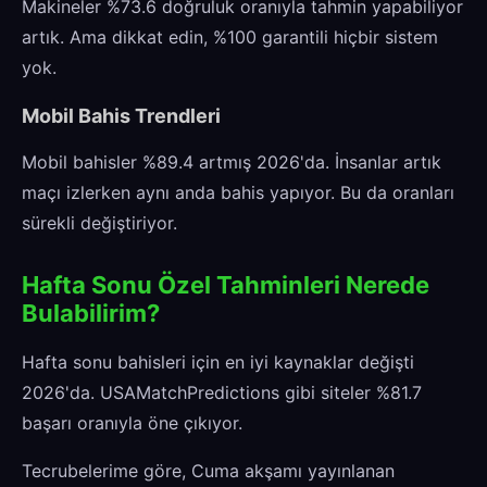
Makineler %73.6 doğruluk oranıyla tahmin yapabiliyor
artık. Ama dikkat edin, %100 garantili hiçbir sistem
yok.
Mobil Bahis Trendleri
Mobil bahisler %89.4 artmış 2026'da. İnsanlar artık
maçı izlerken aynı anda bahis yapıyor. Bu da oranları
sürekli değiştiriyor.
Hafta Sonu Özel Tahminleri Nerede
Bulabilirim?
Hafta sonu bahisleri için en iyi kaynaklar değişti
2026'da. USAMatchPredictions gibi siteler %81.7
başarı oranıyla öne çıkıyor.
Tecrubelerime göre, Cuma akşamı yayınlanan