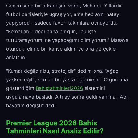
Geçen sene bir arkadaşım vardı, Mehmet. Yıllardır
futbol bahisleriyle uğraşıyor, ama hep aynı hatayı
yapıyordu - sadece favori takımlara oynuyordu.
"Kemal abi," dedi bana bir gün, "bu işte
tutturamıyorum, ne yapacağımı bilmiyorum." Masaya
oturduk, elime bir kahve aldım ve ona gerçekleri
anlattım.
"Kumar değildir bu, stratejidir" dedim ona. "Ağaç
yaşken eğilir, sen de bu yaşta öğrenirsin." O gün ona
gösterdiğim
Bahistahminleri2026
sistemini
uygulamaya başladı. Altı ay sonra geldi yanıma, "Abi,
hayatım değişti" dedi.
Premier League 2026 Bahis
Tahminleri Nasıl Analiz Edilir?