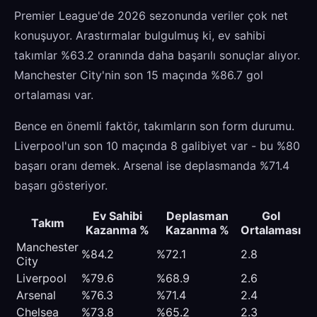
Premier League'de 2026 sezonunda veriler çok net
konuşuyor. Arastırmalar bulgulmuş ki, ev sahibi
takımlar %63.2 oranında daha başarılı sonuçlar alıyor.
Manchester City'nin son 15 maçında %86.7 gol
ortalaması var.
Bence en önemli faktör, takımların son form durumu.
Liverpool'un son 10 maçında 8 galibiyet var - bu %80
başarı oranı demek. Arsenal ise deplasmanda %71.4
başarı gösteriyor.
Ev Sahibi
Deplasman
Gol
Takım
Kazanma %
Kazanma %
Ortalaması
Manchester
%84.2
%72.1
2.8
City
Liverpool
%79.6
%68.9
2.6
Arsenal
%76.3
%71.4
2.4
Chelsea
%73.8
%65.2
2.3