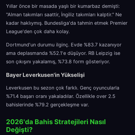
Yıllar önce bir masada yaşlı bir kumarbaz demişti:
"Alman takımları saattir, İngiliz takımları kalptir." Ne
kadar haklıymış. Bundesliga'da tahmin etmek Premier
League'den çok daha kolay.
Dortmund'un durumu ilginç. Evde %83.7 kazanıyor
ama deplasmanda %52.1'e düşüyor. RB Leipzig ise
son çıkışını yakalamış, %73.8 form gösteriyor.
Bayer Leverkusen'in Yükselişi
Leverkusen bu sezon çok farklı. Genç oyuncularla
%71.4 başarı oranı yakaladılar. Özellikle over 2.5
bahislerinde %79.2 gerçekleşme var.
2026'da Bahis Stratejileri Nasıl
Değişti?