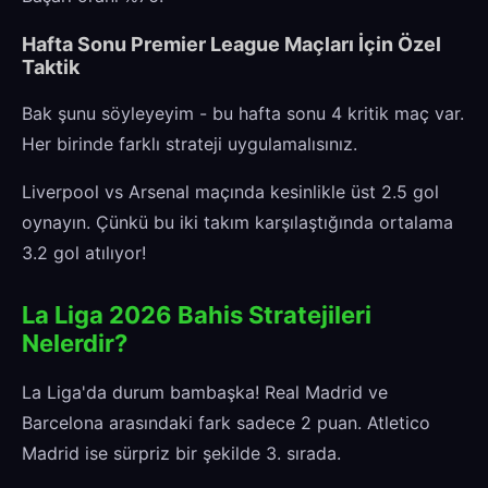
Hafta Sonu Premier League Maçları İçin Özel
Taktik
Bak şunu söyleyeyim - bu hafta sonu 4 kritik maç var.
Her birinde farklı strateji uygulamalısınız.
Liverpool vs Arsenal maçında kesinlikle üst 2.5 gol
oynayın. Çünkü bu iki takım karşılaştığında ortalama
3.2 gol atılıyor!
La Liga 2026 Bahis Stratejileri
Nelerdir?
La Liga'da durum bambaşka! Real Madrid ve
Barcelona arasındaki fark sadece 2 puan. Atletico
Madrid ise sürpriz bir şekilde 3. sırada.