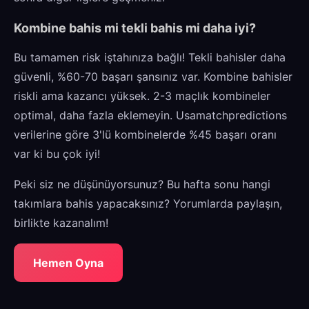
Kombine bahis mi tekli bahis mi daha iyi?
Bu tamamen risk iştahınıza bağlı! Tekli bahisler daha
güvenli, %60-70 başarı şansınız var. Kombine bahisler
riskli ama kazancı yüksek. 2-3 maçlık kombineler
optimal, daha fazla eklemeyin. Usamatchpredictions
verilerine göre 3'lü kombinelerde %45 başarı oranı
var ki bu çok iyi!
Peki siz ne düşünüyorsunuz? Bu hafta sonu hangi
takımlara bahis yapacaksınız? Yorumlarda paylaşın,
birlikte kazanalım!
Hemen Oyna