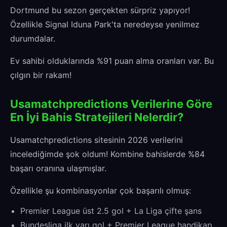
Dortmund bu sezon gerçekten sürpriz yapıyor!
Özellikle Signal Iduna Park'ta neredeyse yenilmez
durumdalar.
Ev sahibi olduklarında %91 puan alma oranları var. Bu
çılgın bir rakam!
Usamatchpredictions Verilerine Göre
En İyi Bahis Stratejileri Nelerdir?
Usamatchpredictions sitesinin 2026 verilerini
incelediğimde şok oldum! Kombine bahislerde %84
başarı oranına ulaşmışlar.
Özellikle şu kombinasyonlar çok başarılı olmuş:
Premier League üst 2.5 gol + La Liga çifte şans
Bundesliga ilk yarı gol + Premier League handikap