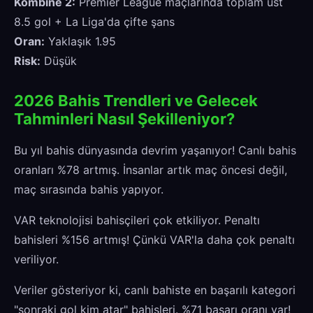
Kombine 2:
Premier League maçlarında toplam üst
8.5 gol + La Liga'da çifte şans
Oran:
Yaklaşık 1.95
Risk:
Düşük
2026 Bahis Trendleri ve Gelecek
Tahminleri Nasıl Şekilleniyor?
Bu yıl bahis dünyasında devrim yaşanıyor! Canlı bahis
oranları %78 artmış. İnsanlar artık maç öncesi değil,
maç sırasında bahis yapıyor.
VAR teknolojisi bahisçileri çok etkiliyor. Penaltı
bahisleri %156 artmış! Çünkü VAR'la daha çok penaltı
veriliyor.
Veriler gösteriyor ki, canlı bahiste en başarılı kategori
"sonraki gol kim atar" bahisleri. %71 başarı oranı var!