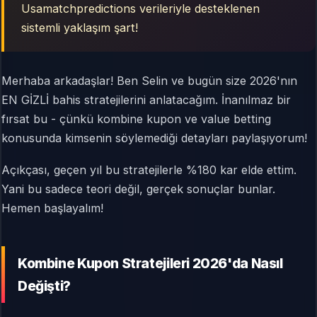
Usamatchpredictions verileriyle desteklenen
sistemli yaklaşım şart!
Merhaba arkadaşlar! Ben Selin ve bugün size 2026'nın
EN GİZLİ bahis stratejilerini anlatacağım. İnanılmaz bir
fırsat bu - çünkü kombine kupon ve value betting
konusunda kimsenin söylemediği detayları paylaşıyorum!
Açıkçası, geçen yıl bu stratejilerle %180 kar elde ettim.
Yani bu sadece teori değil, gerçek sonuçlar bunlar.
Hemen başlayalım!
Kombine Kupon Stratejileri 2026'da Nasıl
Değişti?