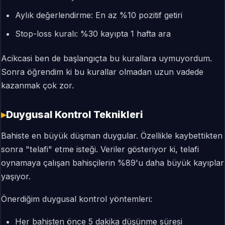
Aylık değerlendirme: En az %10 pozitif getiri
Stop-loss kuralı: %30 kayıpta 1 hafta ara
Acikcasi ben de başlangıçta bu kurallara uymuyordum.
Sonra öğrendim ki bu kurallar olmadan uzun vadede
kazanmak çok zor.
Duygusal Kontrol Teknikleri
Bahiste en büyük düşman duygular. Özellikle kaybettikten
sonra "telafi" etme isteği. Veriler gösteriyor ki, telafi
oynamaya çalışan bahisçilerin %89'u daha büyük kayıplar
yaşıyor.
Önerdiğim duygusal kontrol yöntemleri:
Her bahisten önce 5 dakika düşünme süresi