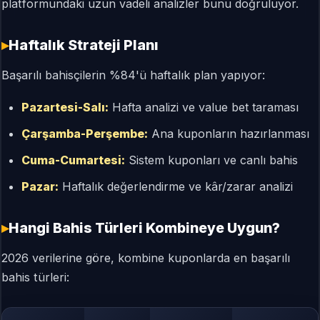
platformundaki uzun vadeli analizler bunu doğruluyor.
Haftalık Strateji Planı
Başarılı bahisçilerin %84'ü haftalık plan yapıyor:
Pazartesi-Salı:
Hafta analizi ve value bet taraması
Çarşamba-Perşembe:
Ana kuponların hazırlanması
Cuma-Cumartesi:
Sistem kuponları ve canlı bahis
Pazar:
Haftalık değerlendirme ve kâr/zarar analizi
Hangi Bahis Türleri Kombineye Uygun?
2026 verilerine göre, kombine kuponlarda en başarılı
bahis türleri: