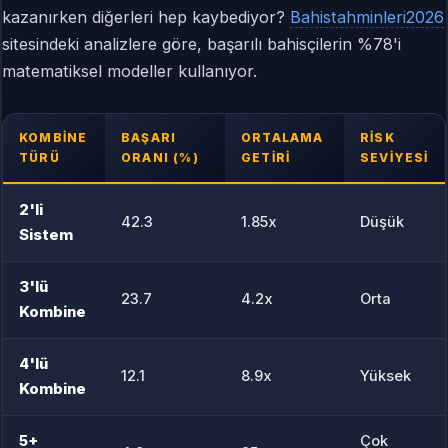
kazanırken diğerleri hep kaybediyor?
Bahistahminleri2026
sitesindeki analizlere göre, başarılı bahisçilerin %78'i
matematiksel modeller kullanıyor.
KOMBINE
BAŞARI
ORTALAMA
RISK
TÜRÜ
ORANI (%)
GETIRI
SEVIYESI
2'li
42.3
1.85x
Düşük
Sistem
3'lü
23.7
4.2x
Orta
Kombine
4'lü
12.1
8.9x
Yüksek
Kombine
5+
Çok