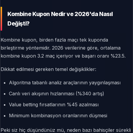
Kombine Kupon Nedir ve 2026'da Nasıl
Değişti?
Kombine kupon, birden fazla maçı tek kuponda
birleştirme yöntemidir. 2026 verilerine göre, ortalama
kombine kupon 3.2 maç içeriyor ve başarı oranı %23.5.
Dikkat edilmesi gereken temel değişiklikler:
Algoritma tabanlı analiz araçlarının yaygınlaşması
Canlı veri akışının hızlanması (%340 artış)
Value betting fırsatlarının %45 azalması
Minimum kombinasyon oranlarının düşmesi
Peki siz hiç düşündünüz mü, neden bazı bahisçiler sürekli