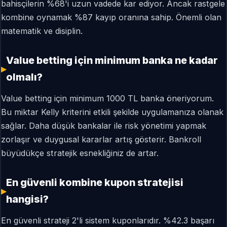
bahisçilerin %68'i uzun vadede kar ediyor. Ancak rastgele
kombine oynamak %87 kayıp oranına sahip. Önemli olan
matematik ve disiplin.
Value betting için minimum banka ne kadar
olmalı?
Value betting için minimum 1000 TL banka öneriyorum.
Bu miktar Kelly kriterini etkili şekilde uygulamanıza olanak
sağlar. Daha düşük bankalar ile risk yönetimi yapmak
zorlaşır ve duygusal kararlar artış gösterir. Bankroll
büyüdükçe stratejik esnekliğiniz de artar.
En güvenli kombine kupon stratejisi
hangisi?
En güvenli strateji 2'li sistem kuponlarıdır. %42.3 başarı