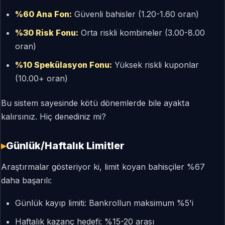
%60 Ana Fon:
Güvenli bahisler (1.20-1.60 oran)
%30 Risk Fonu:
Orta riskli kombineler (3.00-8.00
oran)
%10 Spekülasyon Fonu:
Yüksek riskli kuponlar
(10.00+ oran)
Bu sistem sayesinde kötü dönemlerde bile ayakta
kalırsınız. Hiç denediniz mi?
Günlük/Haftalık Limitler
Araştırmalar gösteriyor ki, limit koyan bahisçiler %67
daha başarılı:
Günlük kayıp limiti: Bankrollun maksimum %5'i
Haftalık kazanç hedefi: %15-20 arası