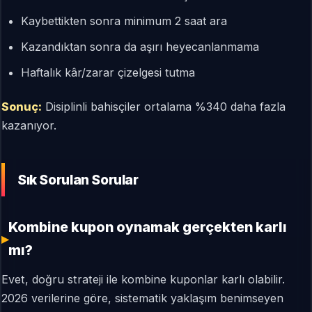
Kaybettikten sonra minimum 2 saat ara
Kazandıktan sonra da aşırı heyecanlanmama
Haftalık kâr/zarar çizelgesi tutma
Sonuç:
Disiplinli bahisçiler ortalama %340 daha fazla
kazanıyor.
Sık Sorulan Sorular
Kombine kupon oynamak gerçekten karlı
mı?
Evet, doğru strateji ile kombine kuponlar karlı olabilir.
2026 verilerine göre, sistematik yaklaşım benimseyen