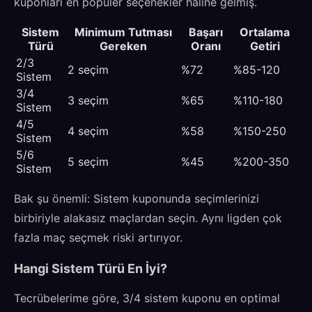
kuponları en popüler seçenekler haline gelmiş.
Sistem
Minimum Tutması
Başarı
Ortalama
Türü
Gereken
Oranı
Getiri
2/3
2 seçim
%72
%85-120
Sistem
3/4
3 seçim
%65
%110-180
Sistem
4/5
4 seçim
%58
%150-250
Sistem
5/6
5 seçim
%45
%200-350
Sistem
Bak şu önemli: Sistem kuponunda seçimlerinizi
birbiriyle alakasız maçlardan seçin. Aynı ligden çok
fazla maç seçmek riski artırıyor.
Hangi Sistem Türü En İyi?
Tecrübelerime göre, 3/4 sistem kuponu en optimal