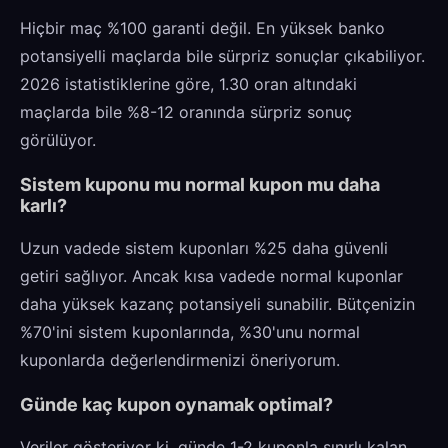
Hiçbir maç %100 garanti değil. En yüksek banko
potansiyelli maçlarda bile sürpriz sonuçlar çıkabiliyor.
2026 istatistiklerine göre, 1.30 oran altındaki
maçlarda bile %8-12 oranında sürpriz sonuç
görülüyor.
Sistem kuponu mu normal kupon mu daha
karlı?
Uzun vadede sistem kuponları %25 daha güvenli
getiri sağlıyor. Ancak kısa vadede normal kuponlar
daha yüksek kazanç potansiyeli sunabilir. Bütçenizin
%70'ini sistem kuponlarında, %30'unu normal
kuponlarda değerlendirmenizi öneriyorum.
Günde kaç kupon oynamak optimal?
Veriler gösteriyor ki, günde 1-2 kuponla sınırlı kalan