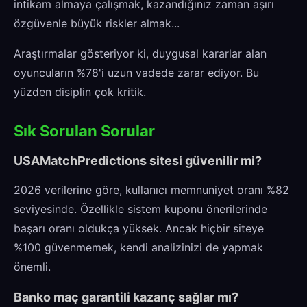
intikam almaya çalışmak, kazandığınız zaman aşırı
özgüvenle büyük riskler almak...
Araştırmalar gösteriyor ki, duygusal kararlar alan
oyuncuların %78'i uzun vadede zarar ediyor. Bu
yüzden disiplin çok kritik.
Sık Sorulan Sorular
USAMatchPredictions sitesi güvenilir mi?
2026 verilerine göre, kullanıcı memnuniyet oranı %82
seviyesinde. Özellikle sistem kuponu önerilerinde
başarı oranı oldukça yüksek. Ancak hiçbir siteye
%100 güvenmemek, kendi analizinizi de yapmak
önemli.
Banko maç garantili kazanç sağlar mı?