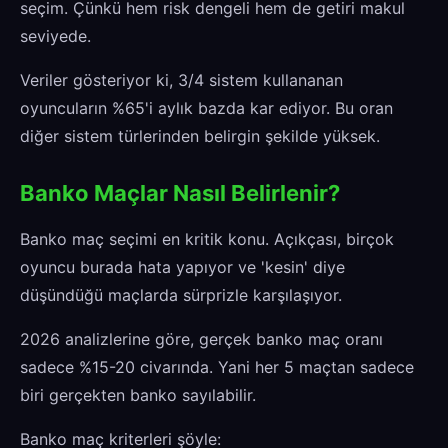
seçim. Çünkü hem risk dengeli hem de getiri makul
seviyede.
Veriler gösteriyor ki, 3/4 sistem kullananan
oyuncuların %65'i aylık bazda kar ediyor. Bu oran
diğer sistem türlerinden belirgin şekilde yüksek.
Banko Maçlar Nasıl Belirlenir?
Banko maç seçimi en kritik konu. Açıkçası, birçok
oyuncu burada hata yapıyor ve 'kesin' diye
düşündüğü maçlarda sürprizle karşılaşıyor.
2026 analizlerine göre, gerçek banko maç oranı
sadece %15-20 civarında. Yani her 5 maçtan sadece
biri gerçekten banko sayılabilir.
Banko maç kriterleri şöyle: