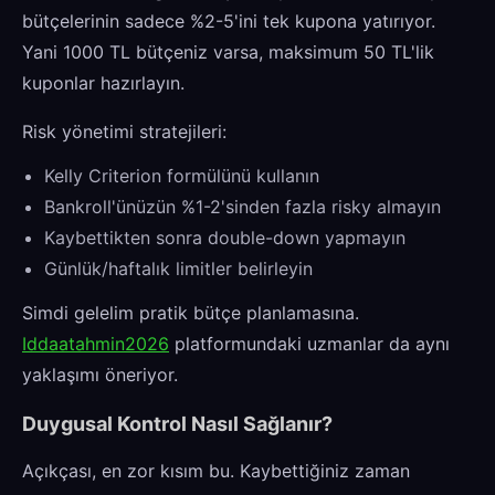
bütçelerinin sadece %2-5'ini tek kupona yatırıyor.
Yani 1000 TL bütçeniz varsa, maksimum 50 TL'lik
kuponlar hazırlayın.
Risk yönetimi stratejileri:
Kelly Criterion formülünü kullanın
Bankroll'ünüzün %1-2'sinden fazla risky almayın
Kaybettikten sonra double-down yapmayın
Günlük/haftalık limitler belirleyin
Simdi gelelim pratik bütçe planlamasına.
Iddaatahmin2026
platformundaki uzmanlar da aynı
yaklaşımı öneriyor.
Duygusal Kontrol Nasıl Sağlanır?
Açıkçası, en zor kısım bu. Kaybettiğiniz zaman