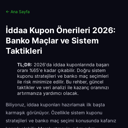
← Ana Sayfa
İddaa Kupon Önerileri 2026:
Banko Maçlar ve Sistem
Taktikleri
TL;DR:
2026'da iddaa kuponlarında başarı
oranı %65'e kadar çıkabilir. Doğru sistem
kuponu stratejileri ve banko maç seçimleri
ile risk minimize edilir. Bu rehber, güncel
taktikler ve veri analizi ile kazanç oranınızı
artırmanıza yardımcı olacak.
Biliyoruz, iddaa kuponları hazırlamak ilk başta
karmaşık görünüyor. Özellikle sistem kuponu
stratejileri ve banko maç seçimi konusunda kafanız